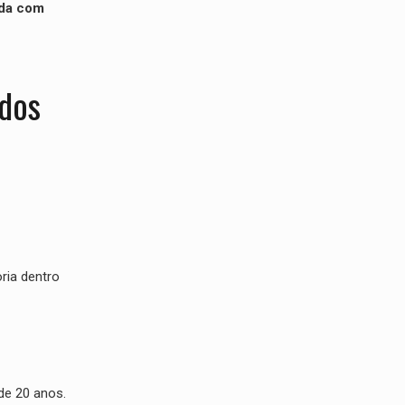
ida com
idos
ria dentro
de 20 anos.