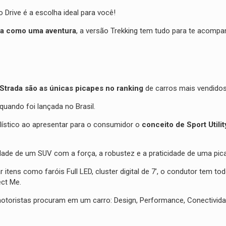
o Drive é a escolha ideal para você!
da como uma aventura
, a versão Trekking tem tudo para te acomp
t Strada são as únicas picapes no ranking
de carros mais vendido
uando foi lançada no Brasil.
lístico ao apresentar para o consumidor o
conceito de Sport Utili
dade de um SUV com a força, a robustez e a praticidade de uma pic
 itens como faróis Full LED, cluster digital de 7’, o condutor tem t
ct Me.
 motoristas procuram em um carro: Design, Performance, Conectivid