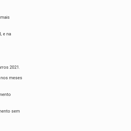
 mais
, e na
rros 2021.
o nos meses
amento
amento sem