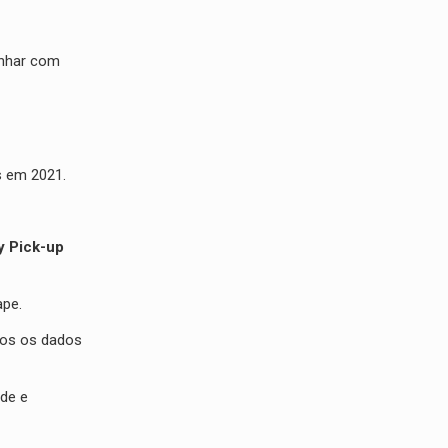
anhar com
s em 2021.
ty Pick-up
ape.
odos os dados
ade e