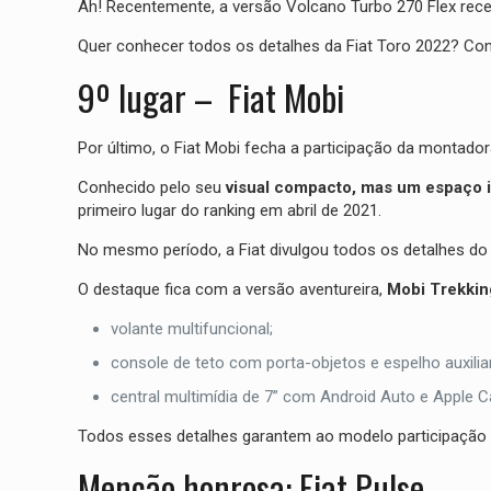
Ah! Recentemente, a versão Volcano Turbo 270 Flex receb
Quer conhecer todos os detalhes da Fiat Toro 2022? Conf
9º lugar – Fiat Mobi
Por último, o Fiat Mobi fecha a participação da montador
Conhecido pelo seu
visual compacto, mas um espaço i
primeiro lugar do ranking em abril de 2021.
No mesmo período, a Fiat divulgou todos os detalhes d
O destaque fica com a versão aventureira,
Mobi Trekkin
volante multifuncional;
console de teto com porta-objetos e espelho auxiliar
central multimídia de 7” com Android Auto e Apple 
Todos esses detalhes garantem ao modelo participação e
Menção honrosa: Fiat Pulse