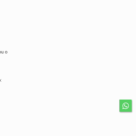
ou o
o: