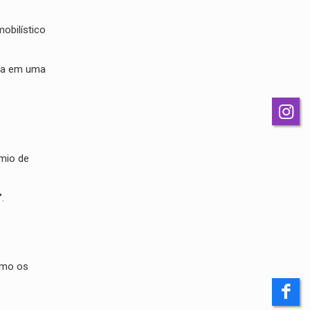
obilístico
ada em uma
êmio de
”
.
mo os