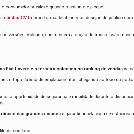
o consumidor brasileiro quando o assunto é picape!
om
câmbio CVT
como forma de atender os desejos do público com
uas versões: Volcano, que mantém a opção de transmissão manual
os Fiat Lovers é o terceiro colocado no ranking de vendas
de ca
 a mês o topo da lista de emplacamentos, chegando ao topo do pódi
rios a oportunidade de segurança e mobilidade durante o distanci
os.
 trânsito das grandes cidades
e garantir aquela vaga de estacion
tilo de condutor: