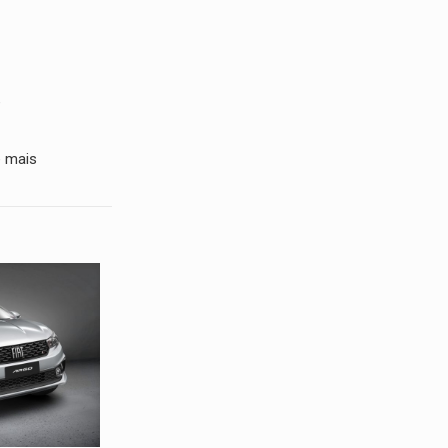
e
e mais