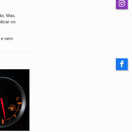
ão. Mas,
dicar os
a e nem