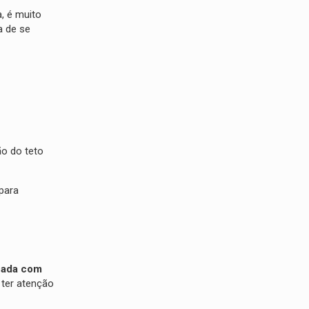
, é muito
a de se
ão do teto
 para
izada com
 ter atenção