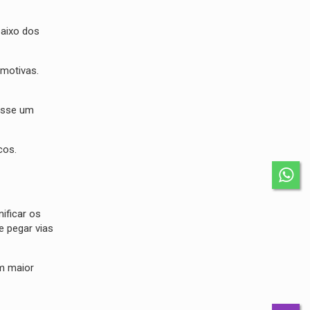
baixo dos
motivas.
passe um
cos.
ificar os
e pegar vias
om maior