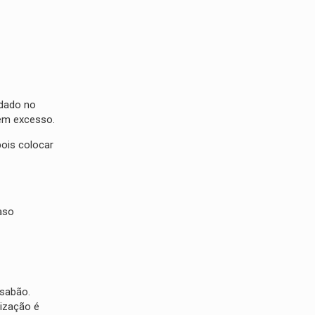
idado no
 em excesso.
pois colocar
aso
 sabão.
lização é