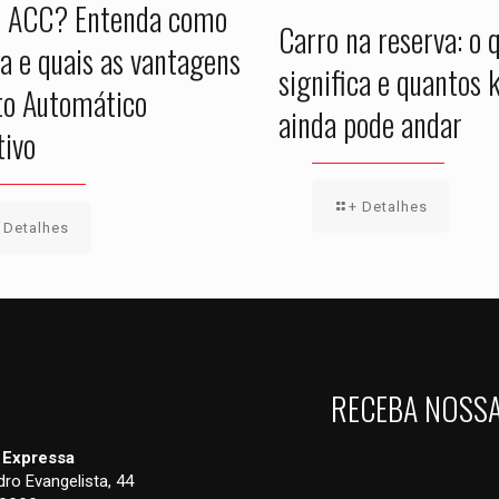
é ACC? Entenda como
Carro na reserva: o 
a e quais as vantagens
significa e quantos 
to Automático
ainda pode andar
tivo
+ Detalhes
 Detalhes
RECEBA NOSS
 Expressa
ro Evangelista, 44