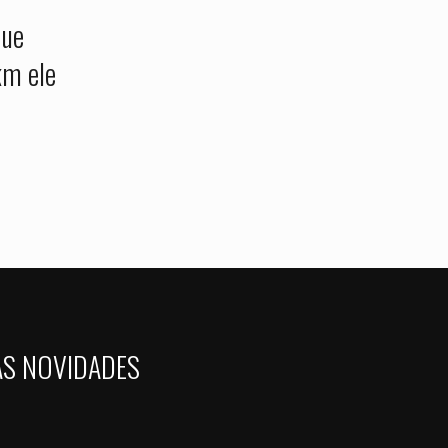
que
km ele
AS NOVIDADES