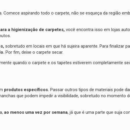
da. Comece aspirando todo o carpete, não se esqueça da região em
ara a higienização de carpetes,
você encontra isso em lojas auto
inutos.
s,
sobretudo em locais em que há sujeira aparente. Para finalizar 
do.
Por fim, deixe o carpete secar.
amente quando o carpete e os tapetes estiverem completamente se
om
produtos específicos.
Passar outros tipos de materiais pode dan
r manchas que podem impedir a visibilidade, sobretudo no momento d
a,
ao menos uma vez por semana
, já que é uma parte que suja c