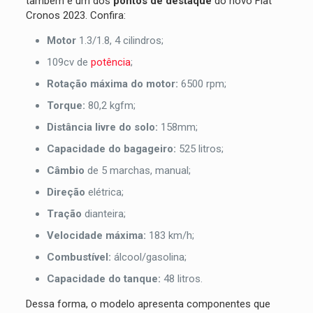
também é um dos
pontos de destaque
do novo Fiat
Cronos 2023. Confira:
Motor
1.3/1.8, 4 cilindros;
109cv de
potência
;
Rotação máxima do motor:
6500 rpm;
Torque:
80,2 kgfm;
Distância livre do solo:
158mm;
Capacidade do bagageiro:
525 litros;
Câmbio
de 5 marchas, manual;
Direção
elétrica;
Tração
dianteira;
Velocidade máxima:
183 km/h;
Combustível:
álcool/gasolina;
Capacidade do tanque:
48 litros.
Dessa forma, o modelo apresenta componentes que