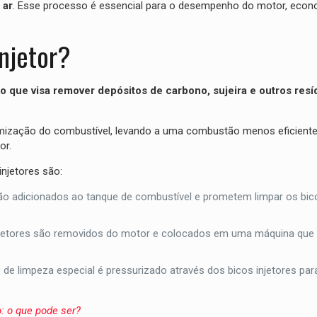
 ar
. Esse processo é essencial para o desempenho do motor, econ
injetor?
que visa remover depósitos de carbono, sujeira e outros resí
omização do combustível, levando a uma combustão menos eficient
or.
injetores são:
o adicionados ao tanque de combustível e prometem limpar os bico
njetores são removidos do motor e colocados em uma máquina que u
o de limpeza especial é pressurizado através dos bicos injetores pa
 o que pode ser?