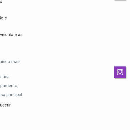
es
ão é
veículo e as
umindo mais
sária;
uipamento;
a principal.
ugerir