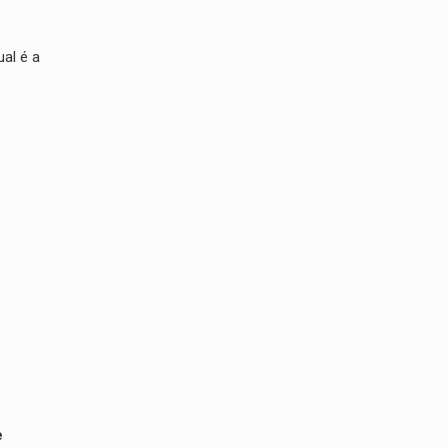
ual é a
e