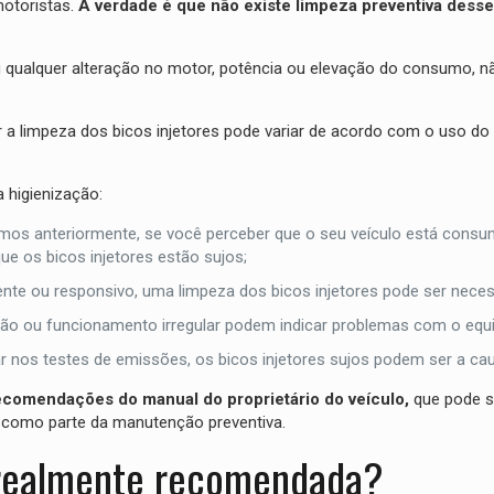
otoristas.
A verdade é que não existe limpeza preventiva dess
u qualquer alteração no motor, potência ou elevação do consumo, n
 a limpeza dos bicos injetores pode variar de acordo com o uso do 
 higienização:
mos anteriormente,
se você perceber que o seu veículo está cons
ue os bicos injetores estão sujos;
te ou responsivo, uma limpeza dos bicos injetores pode ser neces
ição ou funcionamento irregular podem indicar problemas com o eq
ar nos testes de emissões, os bicos injetores sujos podem ser a caus
ecomendações do manual do proprietário do veículo,
que pode s
es como parte da manutenção preventiva.
é realmente recomendada?