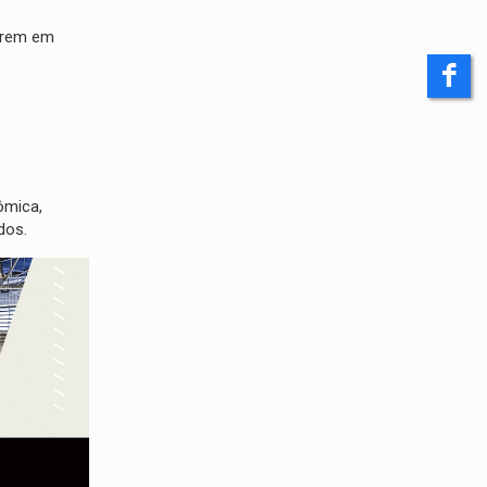
verem em
ômica,
dos.