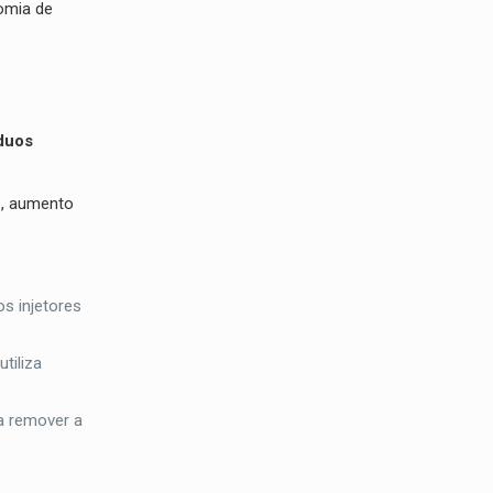
omia de
duos
e, aumento
s injetores
tiliza
ra remover a