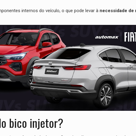
onentes internos do veículo, o que pode levar à
necessidade de 
o bico injetor?