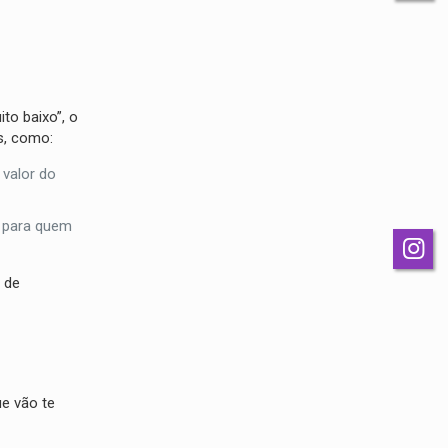
to baixo”, o
s, como:
 valor do
e para quem
 de
e vão te