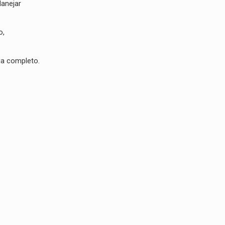
lanejar
o,
ia completo.