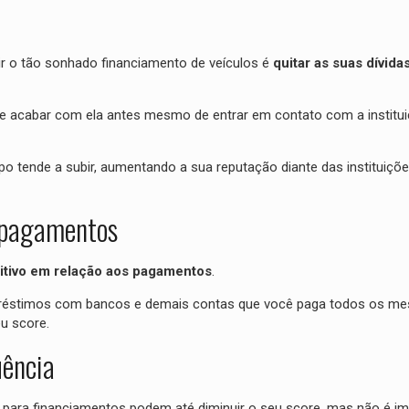
ir o tão sonhado financiamento de veículos é
quitar as suas dívida
nte acabar com ela antes mesmo de entrar em contato com a institu
po tende a subir, aumentando a sua reputação diante das instituiçõ
 pagamentos
sitivo em relação aos pagamentos
.
empréstimos com bancos e demais contas que você paga todos os me
u score.
uência
 para financiamentos podem até diminuir o seu score, mas não é i