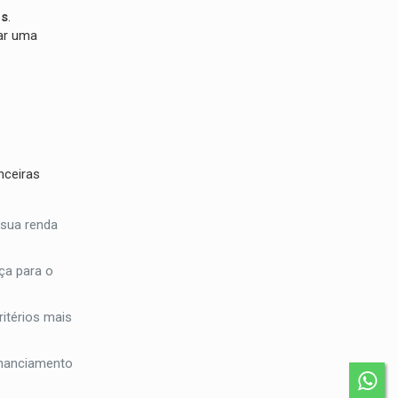
es
.
zar uma
nceiras
 sua renda
ça para o
itérios mais
financiamento