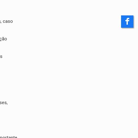
s
, caso
ição
es
ses,
mportante