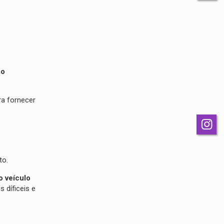
ão
ra fornecer
to.
o veículo
 díficeis e