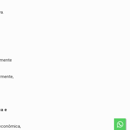
a.
lmente
rmente,
ca e
 econômica,