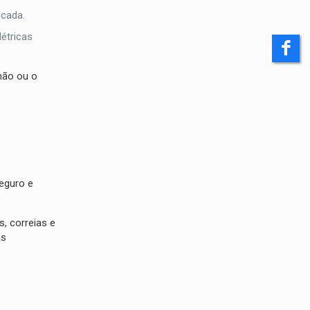
icada.
étricas
hão ou o
seguro e
, correias e
as