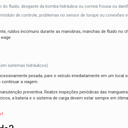
o fluido, desgaste da bomba hidráulica ou correia frouxa ou danif
 módulo de controle, problemas no sensor de torque ou conexões el
nte, ruídos incomuns durante as manobras, manchas de fluido no c
 exige:
 (em sistemas hidráulicos).
 excessivamente pesada, pare o veículo imediatamente em um local 
o continuar a viagem.
 manutenção preventiva. Realize inspeções periódicas das mangueiras
elétricos, a bateria e o sistema de carga devem estar sempre em ótim
r?