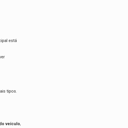
ipal está
ver
is tipos.
 do veículo
,